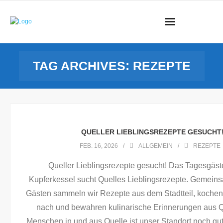
Startseite
TAG ARCHIVES:
REZEPTE
Queller Gemeinschaft
Stadtteil Quelle
Veranstaltungen
QUELLER LIEBLINGSREZEPTE GESUCHT
Finnbahn
FEB. 16, 2026
ALLGEMEIN
REZEPTE
Vereine / Verbände
Queller Lieblingsrezepte gesucht! Das Tagesgäs
Kupferkessel sucht Quelles Lieblingsrezepte. Gemein
Kontakt
Gästen sammeln wir Rezepte aus dem Stadtteil, koche
nach und bewahren kulinarische Erinnerungen aus Q
Menschen in und aus Quelle ist unser Standort noch gut