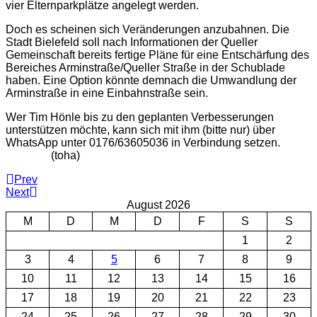
vier Elternparkplätze angelegt werden.
Doch es scheinen sich Veränderungen anzubahnen. Die
Stadt Bielefeld soll nach Informationen der Queller
Gemeinschaft bereits fertige Pläne für eine Entschärfung des
Bereiches Arminstraße/Queller Straße in der Schublade
haben. Eine Option könnte demnach die Umwandlung der
Arminstraße in eine Einbahnstraße sein.
Wer Tim Hönle bis zu den geplanten Verbesserungen
unterstützen möchte, kann sich mit ihm (bitte nur) über
WhatsApp unter 0176/63605036 in Verbindung setzen.
(toha)
Prev
Next
August 2026
M
D
M
D
F
S
S
1
2
3
4
5
6
7
8
9
10
11
12
13
14
15
16
17
18
19
20
21
22
23
24
25
26
27
28
29
30