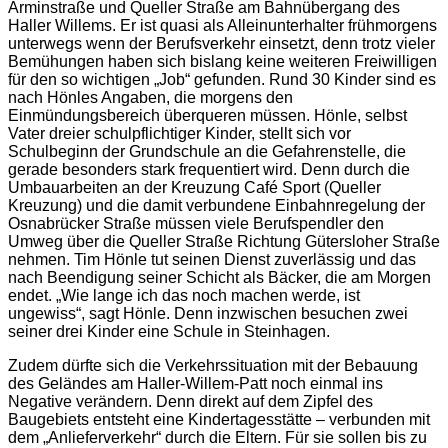
Arminstraße und Queller Straße am Bahnübergang des
Haller Willems. Er ist quasi als Alleinunterhalter frühmorgens
unterwegs wenn der Berufsverkehr einsetzt, denn trotz vieler
Bemühungen haben sich bislang keine weiteren Freiwilligen
für den so wichtigen „Job“ gefunden. Rund 30 Kinder sind es
nach Hönles Angaben, die morgens den
Einmündungsbereich überqueren müssen. Hönle, selbst
Vater dreier schulpflichtiger Kinder, stellt sich vor
Schulbeginn der Grundschule an die Gefahrenstelle, die
gerade besonders stark frequentiert wird. Denn durch die
Umbauarbeiten an der Kreuzung Café Sport (Queller
Kreuzung) und die damit verbundene Einbahnregelung der
Osnabrücker Straße müssen viele Berufspendler den
Umweg über die Queller Straße Richtung Gütersloher Straße
nehmen. Tim Hönle tut seinen Dienst zuverlässig und das
nach Beendigung seiner Schicht als Bäcker, die am Morgen
endet. „Wie lange ich das noch machen werde, ist
ungewiss“, sagt Hönle. Denn inzwischen besuchen zwei
seiner drei Kinder eine Schule in Steinhagen.
Zudem dürfte sich die Verkehrssituation mit der Bebauung
des Geländes am Haller-Willem-Patt noch einmal ins
Negative verändern. Denn direkt auf dem Zipfel des
Baugebiets entsteht eine Kindertagesstätte – verbunden mit
dem „Anlieferverkehr“ durch die Eltern. Für sie sollen bis zu