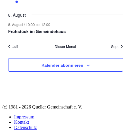
Veranstaltung
Veranstaltungen
Veranstaltungen
Veranstaltungen
Veranstaltungen
Veranstaltungen
Veransta
8. August
8. August / 10:00
bis
12:00
Frühstück im Gemeindehaus
Juli
Dieser Monat
Sep.
Kalender abonnieren
(c) 1981 - 2026 Queller Gemeinschaft e. V.
Impressum
Kontakt
Datenschutz