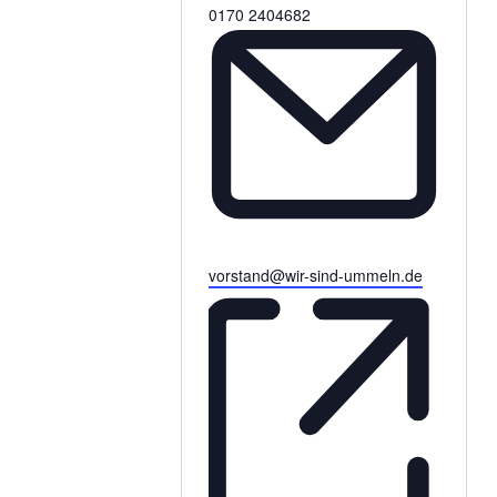
Telefon
0170 2404682
Email
vorstand@wir-sind-ummeln.de