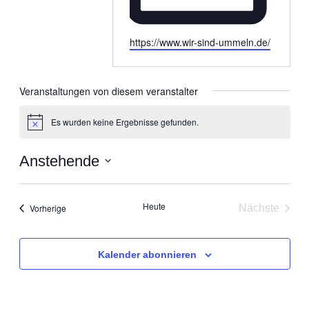
Webseite
https://www.wir-sind-ummeln.de/
Veranstaltungen von diesem veranstalter
Es wurden keine Ergebnisse gefunden.
Hinweis
Anstehende
Datum
wählen.
Heute
Veranstaltungen
Vorherige
Nächste
Veranstal
Kalender abonnieren