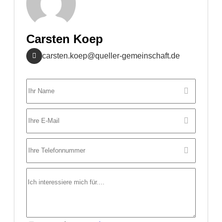
Carsten Koep
carsten.koep@queller-gemeinschaft.de