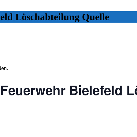
feld Löschabteilung Quelle
den.
 Feuerwehr Bielefeld 