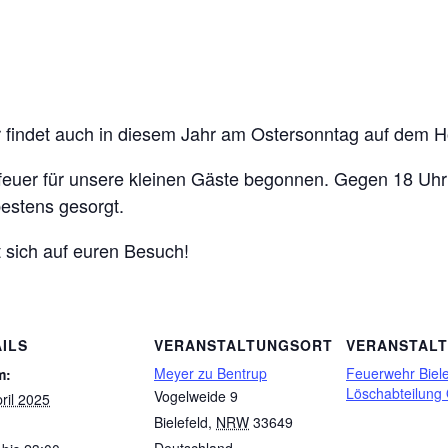
er findet auch in diesem Jahr am Ostersonntag auf dem H
feuer für unsere kleinen Gäste begonnen. Gegen 18 Uhr
bestens gesorgt.
t sich auf euren Besuch!
ILS
VERANSTALTUNGSORT
VERANSTAL
Meyer zu Bentrup
Feuerwehr Biele
m:
Löschabteilung 
Vogelweide 9
ril 2025
Bielefeld
,
NRW
33649