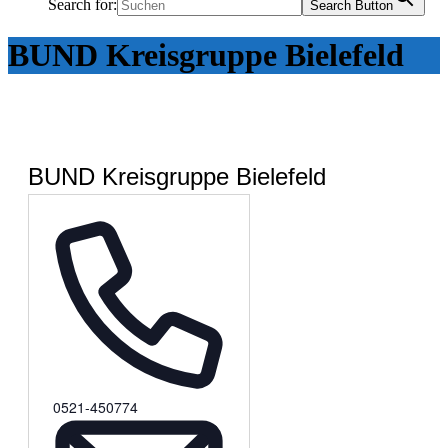
Search for:
Search Button
BUND Kreisgruppe Bielefeld
BUND Kreisgruppe Bielefeld
Telefon
0521-450774